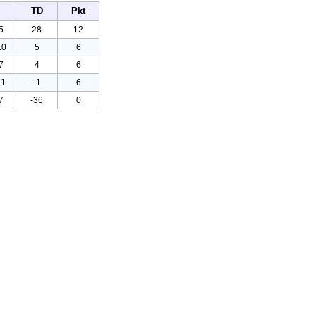
TD
Pkt
5
28
12
10
5
6
7
4
6
11
-1
6
7
-36
0