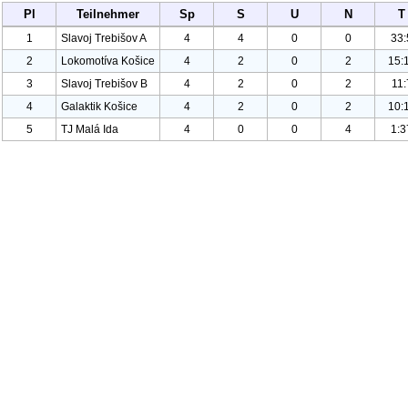
Pl
Teilnehmer
Sp
S
U
N
T
1
Slavoj Trebišov A
4
4
0
0
33:
2
Lokomotíva Košice
4
2
0
2
15:
3
Slavoj Trebišov B
4
2
0
2
11:
4
Galaktik Košice
4
2
0
2
10:
5
TJ Malá Ida
4
0
0
4
1:3