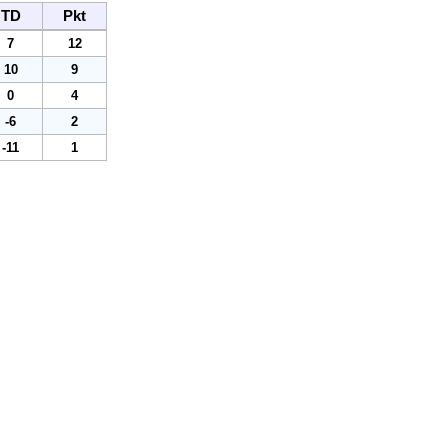
TD
Pkt
7
12
10
9
0
4
-6
2
-11
1