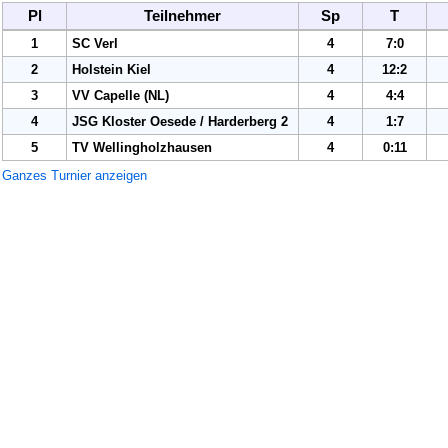
Pl
Teilnehmer
Sp
T
1
SC Verl
4
7:0
2
Holstein Kiel
4
12:2
3
VV Capelle (NL)
4
4:4
4
JSG Kloster Oesede / Harderberg
2
4
1:7
5
TV Wellingholzh
ausen
4
0:11
Ganzes Turnier anzeigen