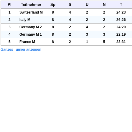
Pl
Teilnehmer
Sp
S
U
N
T
1
Switzerland M
8
4
2
2
24:23
2
Italy M
8
4
2
2
26:26
3
Germany M
2
8
2
4
2
24:20
4
Germany M
1
8
2
3
3
22:19
5
France M
8
2
1
5
23:31
Ganzes Turnier anzeigen