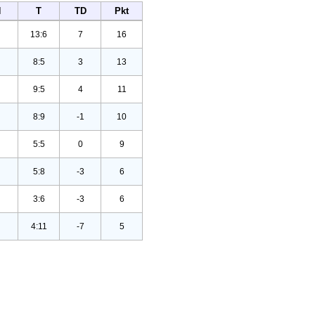
N
T
TD
Pkt
13:6
7
16
8:5
3
13
9:5
4
11
8:9
-1
10
5:5
0
9
5:8
-3
6
3:6
-3
6
4:11
-7
5