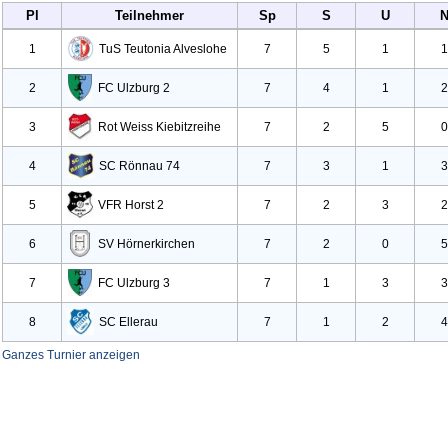
Pl
Teilnehmer
Sp
S
U
1
Tu
S Teutonia Alveslohe
7
5
1
1
2
FC Ulzburg
2
7
4
1
2
3
Rot Weiss Kiebitzreihe
7
2
5
0
4
SC Rönnau
74
7
3
1
3
5
VFR Horst
2
7
2
3
2
6
SV Hörnerkirchen
7
2
0
5
7
FC Ulzburg
3
7
1
3
3
8
SC Ellerau
7
1
2
4
Ganzes Turnier anzeigen