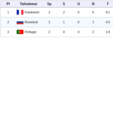
Pl
Teilnehmer
Sp
S
U
N
T
1
Frankreich
2
2
0
0
9:1
2
Russland
2
1
0
1
4:5
3
Portugal
2
0
0
2
1:8