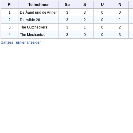
Pl
Teilnehmer
Sp
S
U
N
1
De Äänd und de Anner
3
3
0
0
2
Die wilde
26
3
2
0
1
3
The Outcheckers
3
1
0
2
4
The Mechanics
3
0
0
3
Ganzes Turnier anzeigen