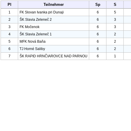
Pl
Teilnehmer
Sp
S
1
FK Slovan Ivanka pri Dunaji
6
5
2
ŠK Slavia Zeleneč
2
6
3
3
FK Močenok
6
3
4
ŠK Slavia Zeleneč
1
6
2
5
MFK Nová Baňa
6
2
6
TJ Horné Saliby
6
2
7
ŠK RAPID HRNČIAROVCE NAD PARNOU
6
1