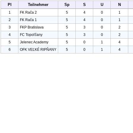
Pl
Teilnehmer
Sp
S
U
N
1
FK Rača
2
5
4
0
1
2
FK Rača
1
5
4
0
1
3
FKP Bratislava
5
3
0
2
4
FC Topoľčany
5
3
0
2
5
Jelenec Academy
5
0
1
4
6
OFK VEĽKÉ RIPŇANY
5
0
1
4