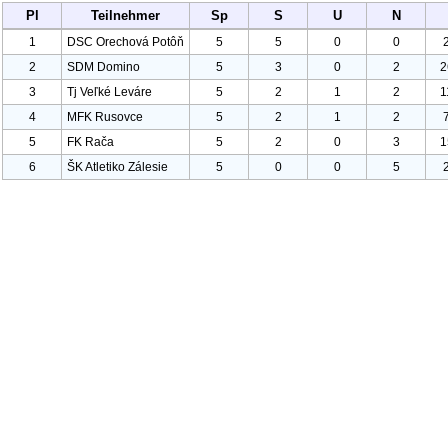
Pl
Teilnehmer
Sp
S
U
N
1
DSC Orechová Potôň
5
5
0
0
2
SDM Domino
5
3
0
2
2
3
Tj Veľké Leváre
5
2
1
2
1
4
MFK Rusovce
5
2
1
2
5
FK Rača
5
2
0
3
1
6
ŠK Atletiko Zálesie
5
0
0
5