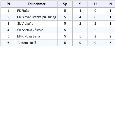
Pl
Teilnehmer
Sp
S
U
N
1
FK Rača
5
4
0
1
2
FK Slovan Ivanka pri Dunaji
5
4
0
1
3
Šk Vrakuňa
5
2
2
1
4
ŠK Atletiko Zálesie
5
1
2
2
5
MFK Nová Baňa
5
1
2
2
6
TJ Iskra Holíč
5
0
0
5