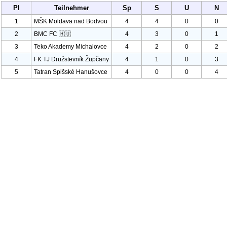
Pl
Teilnehmer
Sp
S
U
N
1
MŠK Moldava nad Bodvou
4
4
0
0
2
BMC FC 🇭🇺
4
3
0
1
3
Teko Akademy Michalovce
4
2
0
2
4
FK TJ Družstevník Župčany
4
1
0
3
5
Tatran Spišské Hanušovce
4
0
0
4