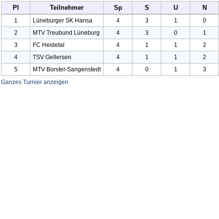
Pl
Teilnehmer
Sp
S
U
N
1
Lüneburger SK Hansa
4
3
1
0
2
MTV Treubund Lüneburg
4
3
0
1
3
FC Heidetal
4
1
1
2
4
TSV Gellersen
4
1
1
2
5
MTV Borstel-Sangenstedt
4
0
1
3
Ganzes Turnier anzeigen