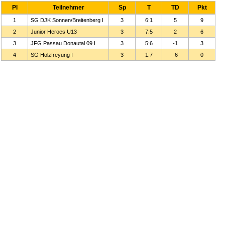
Pl
Teilnehmer
Sp
T
TD
Pkt
1
SG DJK Sonnen/Breitenberg
I
3
6:1
5
9
2
Junior Heroes U
13
3
7:5
2
6
3
JFG Passau Donautal
09 I
3
5:6
-1
3
4
SG Holzfreyung
I
3
1:7
-6
0