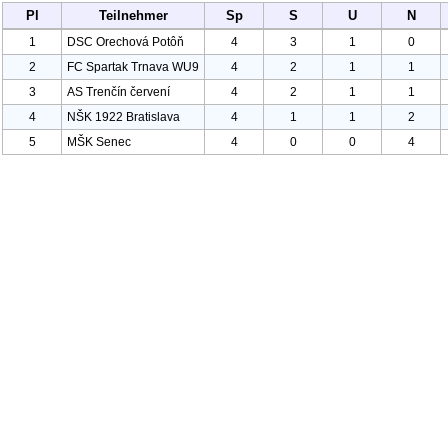
Pl
Teilnehmer
Sp
S
U
N
1
DSC Orechová Potôň
4
3
1
0
2
FC Spartak Trnava WU
9
4
2
1
1
3
AS Trenčín červení
4
2
1
1
4
NŠK
1922 Bratislava
4
1
1
2
5
MŠK Senec
4
0
0
4