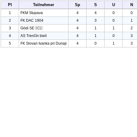
Pl
Teilnehmer
Sp
S
U
N
1
FKM Stupava
4
4
0
0
2
FK DAC
1904
4
3
0
1
3
Gödi SE 🇭🇺
4
1
1
2
4
AS Trenčín bieli
4
1
0
3
5
FK Slovan Ivanka pri Dunaji
4
0
1
3