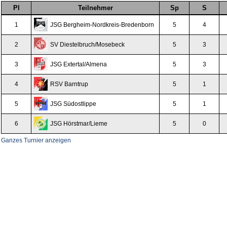
Pl
Teilnehmer
Sp
S
1
JSG Bergheim-Nordkreis-Bredenborn
5
4
2
SV Diestelbruch
/Mosebeck
5
3
3
JSG Extertal/Almena
5
3
4
RSV Barntrup
5
1
5
JSG Südostlippe
5
1
6
JSG Hörstmar/Lieme
5
0
Ganzes Turnier anzeigen