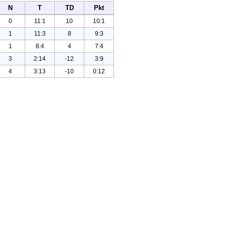
N
T
TD
Pkt
0
11:1
10
10:1
1
11:3
8
9:3
1
8:4
4
7:4
3
2:14
-12
3:9
4
3:13
-10
0:12