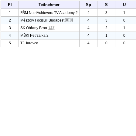
Pl
Teilnehmer
Sp
S
U
1
FŠM Nutri
Achievers TV Academy
2
4
3
1
2
Mészöly Focisuli Budapest 🇭🇺
4
3
0
3
SK Obřany Brno 🇨🇿
4
2
1
4
MŠKI Petržalka
2
4
1
0
5
TJ Jarovce
4
0
0