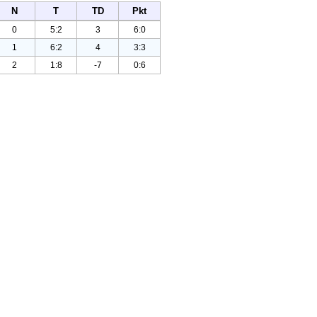
N
T
TD
Pkt
0
5:2
3
6:0
1
6:2
4
3:3
2
1:8
-7
0:6