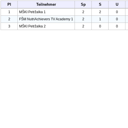
Pl
Teilnehmer
Sp
S
U
1
MŠKI Petržalka
1
2
2
0
2
FŠM Nutri
Achievers TV Academy
1
2
1
0
3
MŠKI Petržalka
2
2
0
0