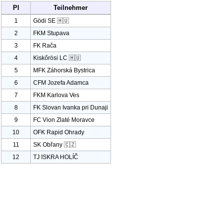
Pl
Teilnehmer
1
Gödi SE 🇭🇺
2
FKM Stupava
3
FK Rača
4
Kiskőrösi LC 🇭🇺
5
MFK Záhorská Bystrica
6
CFM Jozefa Adamca
7
FKM Karlova Ves
8
FK Slovan Ivanka pri Dunaji
9
FC Vion Zlaté Moravce
10
OFK Rapid Ohrady
11
SK Obřany 🇨🇿
12
TJ ISKRA HOLÍČ