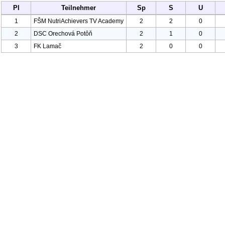
Pl
Teilnehmer
Sp
S
U
1
FŠM Nutri
Achievers TV Academy
2
2
0
2
DSC Orechová Potôň
2
1
0
3
FK Lamač
2
0
0