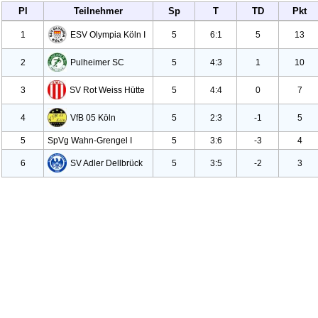
Pl
Teilnehmer
Sp
T
TD
Pkt
1
ESV Olympia Köln I
5
6:1
5
13
2
Pulheimer SC
5
4:3
1
10
3
SV Rot Weiss Hütte
5
4:4
0
7
4
Vf
B
05 Köln
5
2:3
-1
5
5
Sp
Vg Wahn-Grengel I
5
3:6
-3
4
6
SV Adler Dellbrück
5
3:5
-2
3