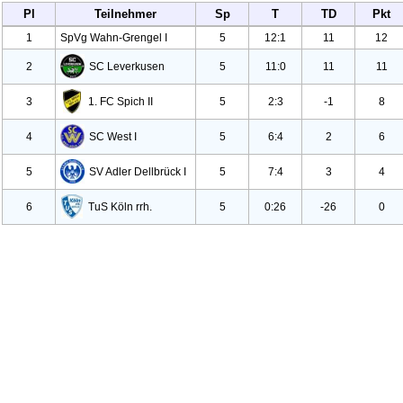
Pl
Teilnehmer
Sp
T
TD
Pkt
1
Sp
Vg Wahn-Grengel I
5
12:1
11
12
2
SC Leverkusen
5
11:0
11
11
3
1. FC Spich II
5
2:3
-1
8
4
SC West I
5
6:4
2
6
5
SV Adler Dellbrück I
5
7:4
3
4
6
Tu
S Köln rrh.
5
0:26
-26
0