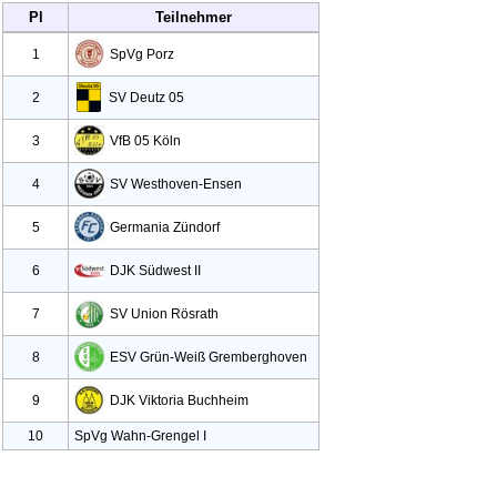
Pl
Teilnehmer
1
Sp
Vg Porz
2
SV Deutz
05
3
Vf
B
05 Köln
4
SV Westhoven-Ensen
5
Germania Zündorf
6
DJK Südwest II
7
SV Union Rösrath
8
ESV Grün-Weiß Gremberghove
n
9
DJK Viktoria Buchheim
10
SpVg Wahn-Grengel I