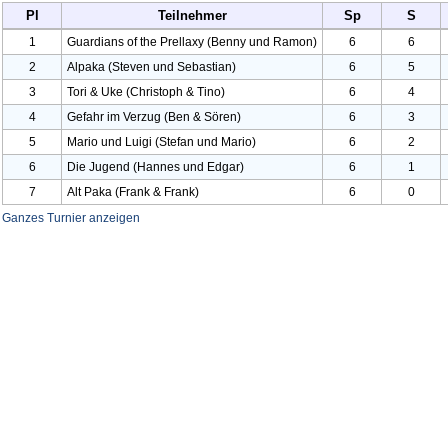
Pl
Teilnehmer
Sp
S
1
Guardians of the Prellaxy (Benny und Ramon)
6
6
2
Alpaka (Steven und Sebastian)
6
5
3
Tori & Uke (Christoph & Tino)
6
4
4
Gefahr im Verzug (Ben & Sören)
6
3
5
Mario und Luigi (Stefan und Mario)
6
2
6
Die Jugend (Hannes und Edgar)
6
1
7
Alt Paka (Frank & Frank)
6
0
Ganzes Turnier anzeigen