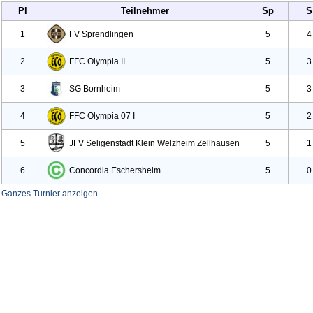
Pl
Teilnehmer
Sp
S
1
FV Sprendlingen
5
4
2
FFC Olympia II
5
3
3
SG Bornheim
5
3
4
FFC Olympia
07 I
5
2
5
JFV Seligenstadt
Klein Welzheim Zellhausen
5
1
6
Concordia Eschersheim
5
0
Ganzes Turnier anzeigen