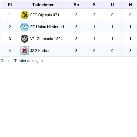
Pl
Teilnehmer
Sp
S
U
N
1
FFC Olympia
07 I
3
3
0
0
2
FC Union Niederrad
3
1
1
1
3
Vf
L Germania
1894
3
1
1
1
4
JSG Karben
3
0
0
3
Ganzes Turnier anzeigen