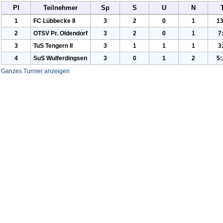
Pl
Teilnehmer
Sp
S
U
N
1
FC Lübbecke II
3
2
0
1
13
2
OTSV Pr. Oldendorf
3
2
0
1
7
3
Tu
S Tengern II
3
1
1
1
3
4
Su
S Wulferdingse
n
3
0
1
2
5:
Ganzes Turnier anzeigen