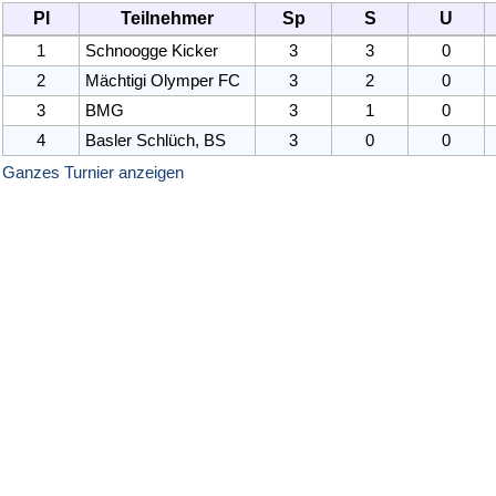
Pl
Teilnehmer
Sp
S
U
1
Schnoogge Kicker
3
3
0
2
Mächtigi Olymper FC
3
2
0
3
BMG
3
1
0
4
Basler Schlüch, BS
3
0
0
Ganzes Turnier anzeigen