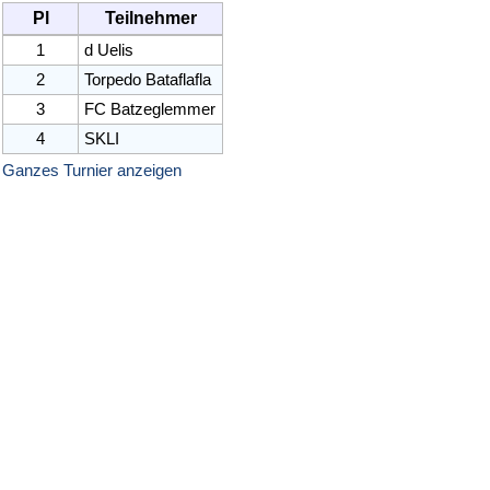
Pl
Teilnehmer
1
d Uelis
2
Torpedo Bataflafla
3
FC Batzeglemmer
4
SKLI
Ganzes Turnier anzeigen