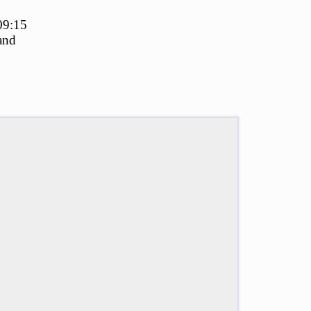
 09:15
and