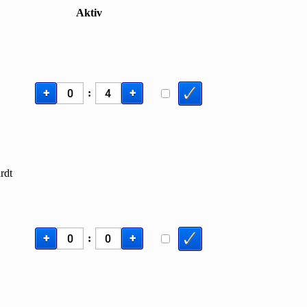
Aktiv
+
+
:
rdt
+
+
: