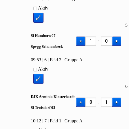
Aktiv
5
Sf Hamborn
07
+
+
:
Spvgg Schonnebeck
09:53
|
6
|
Feld 2
|
Gruppe A
Aktiv
6
DJK Arminia Klosterhardt
+
+
:
Sf Troisdorf
05
10:12
|
7
|
Feld 1
|
Gruppe A