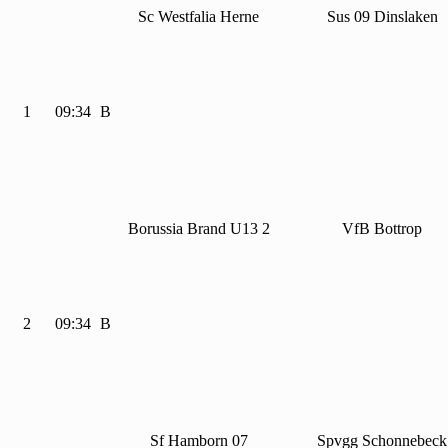
Sc Westfalia Herne
Sus
09 Dinslaken
1
09:34
B
Borussia Brand U
13
2
Vf
B Bottrop
2
09:34
B
Sf Hamborn
07
Spvgg Schonnebeck