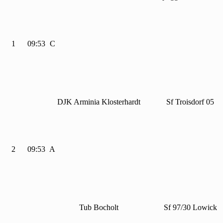
1
09:53
C
DJK Arminia Klosterhardt
Sf Troisdorf
05
2
09:53
A
Tub Bocholt
Sf
97/
30 Lowick