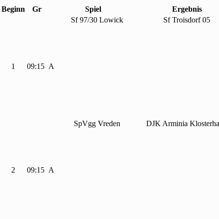
Beginn
Gr
Spiel
Ergebnis
Sf
97/
30 Lowick
Sf Troisdorf
05
1
09:15
A
Sp
Vgg Vreden
DJK Arminia Klosterha
2
09:15
A