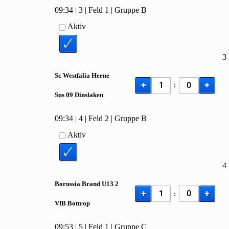
09:34
|
3
|
Feld 1
|
Gruppe B
Aktiv
3
Sc Westfalia Herne
+
+
:
Sus
09 Dinslaken
09:34
|
4
|
Feld 2
|
Gruppe B
Aktiv
4
Borussia Brand U
13
2
+
+
:
Vf
B Bottrop
09:53
|
5
|
Feld 1
|
Gruppe C