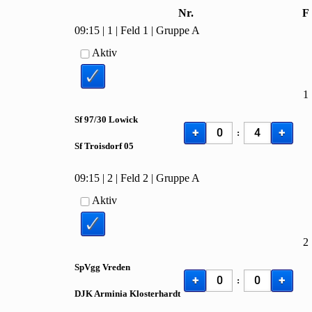
Nr.
F
09:15
|
1
|
Feld 1
|
Gruppe A
Aktiv
1
Sf
97/
30 Lowick
+
+
:
Sf Troisdorf
05
09:15
|
2
|
Feld 2
|
Gruppe A
Aktiv
2
Sp
Vgg Vreden
+
+
:
DJK Arminia Klosterhardt