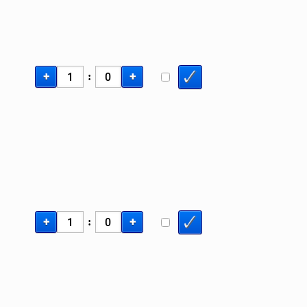
+
+
:
+
+
: