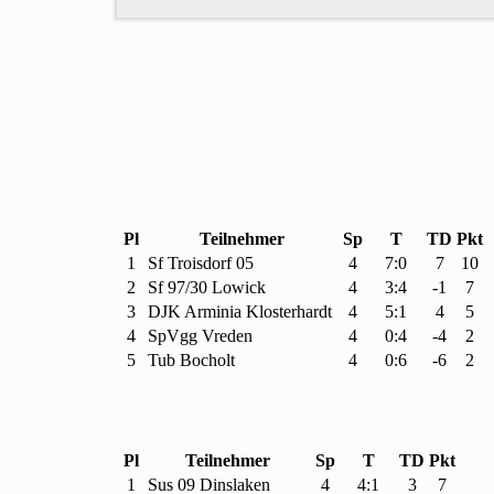
Pl
Teilnehmer
Sp
T
TD
Pkt
1
Sf Troisdorf
05
4
7:0
7
10
2
Sf
97/
30 Lowick
4
3:4
-1
7
3
DJK Arminia Klosterhardt
4
5:1
4
5
4
Sp
Vgg Vreden
4
0:4
-4
2
5
Tub Bocholt
4
0:6
-6
2
Pl
Teilnehmer
Sp
T
TD
Pkt
1
Sus
09 Dinslaken
4
4:1
3
7