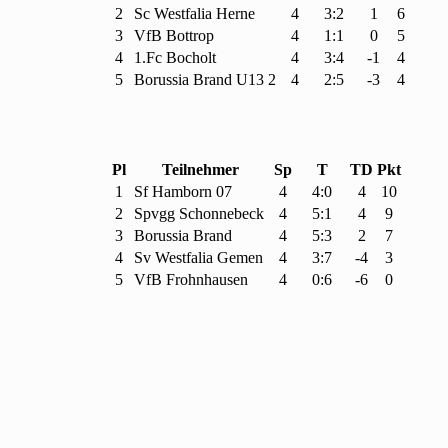
2
Sc Westfalia Herne
4
3:2
1
6
3
Vf
B Bottrop
4
1:1
0
5
4
1.Fc Bocholt
4
3:4
-1
4
5
Borussia Brand U
13
2
4
2:5
-3
4
Pl
Teilnehmer
Sp
T
TD
Pkt
1
Sf Hamborn
07
4
4:0
4
10
2
Spvgg Schonnebeck
4
5:1
4
9
3
Borussia Brand
4
5:3
2
7
4
Sv Westfalia Gemen
4
3:7
-4
3
5
Vf
B Frohnhausen
4
0:6
-6
0