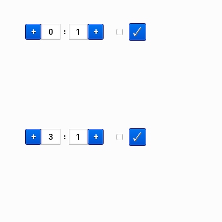
+
+
:
+
+
: