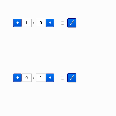
+
+
:
+
+
: