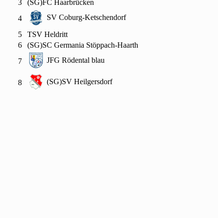
3
(SG)FC Haarbrücken
SV Coburg-Ketschendorf
4
5
TSV Heldritt
6
(SG)SC Germania Stöppach-Haarth
JFG Rödental blau
7
(SG)SV Heilgersdorf
8