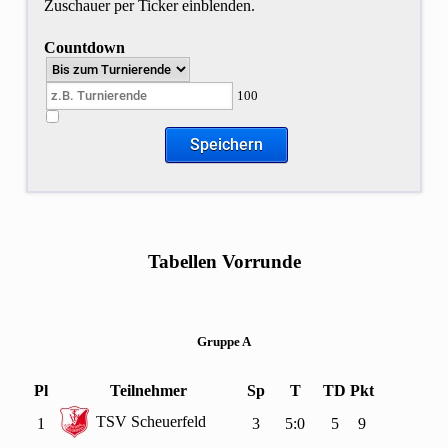
Zuschauer per Ticker einblenden.
Countdown
100
Tabellen Vorrunde
Gruppe A
Pl
Teilnehmer
Sp
T
TD
Pkt
TSV Scheuerfeld
1
3
5:0
5
9