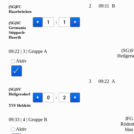
2
09:11
B
(SG)FC
Haarbrücken
+
+
:
(SG)SC
Germania
Stöppach-
Haarth
(SG)
09:22
|
3
|
Gruppe A
Heilgers
Aktiv
3
09:22
A
(SG)SV
Heilgersdorf
+
+
:
TSV Heldritt
JFG
09:33
|
4
|
Gruppe B
Rödent
Aktiv
blau