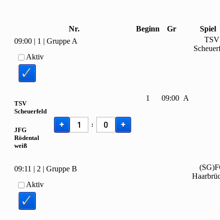
Nr.
Beginn
Gr
Spiel
TSV
09:00
|
1
|
Gruppe A
Scheuer
Aktiv
1
09:00
A
TSV
Scheuerfeld
+
+
:
JFG
Rödental
weiß
(SG)
09:11
|
2
|
Gruppe B
Haarbrü
Aktiv