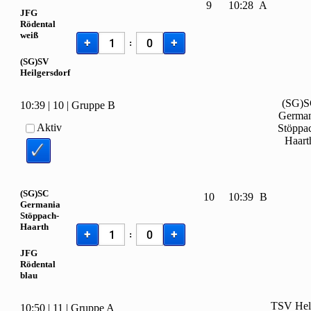
9
10:28
A
JFG
Rödental
weiß
+
+
:
(SG)SV
Heilgersdorf
(SG)
10:39
|
10
|
Gruppe B
German
Aktiv
Stöppa
Haart
(SG)SC
10
10:39
B
Germania
Stöppach-
Haarth
+
+
:
JFG
Rödental
blau
TSV Held
10:50
|
11
|
Gruppe A