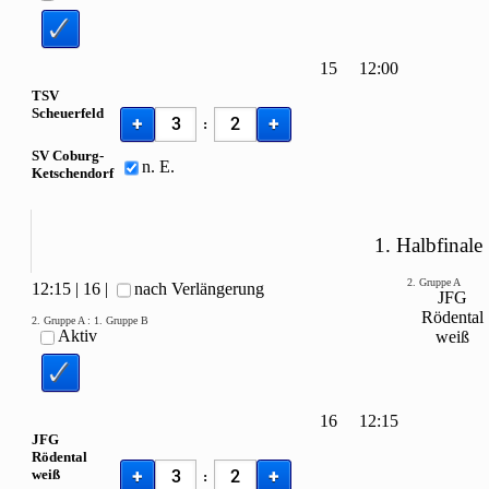
15
12:00
TSV
Scheuerfeld
+
+
:
SV Coburg-
n. E.
Ketschendorf
1. Halbfinale
2. Gruppe A
12:15
|
16
|
nach Verlängerung
JFG
Rödental
2. Gruppe A
:
1. Gruppe B
Aktiv
weiß
16
12:15
JFG
Rödental
+
+
weiß
: