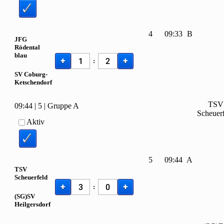
4
09:33
B
JFG
Rödental
blau
+
+
:
SV Coburg-
Ketschendorf
TSV
09:44
|
5
|
Gruppe A
Scheuer
Aktiv
5
09:44
A
TSV
Scheuerfeld
+
+
:
(SG)SV
Heilgersdorf