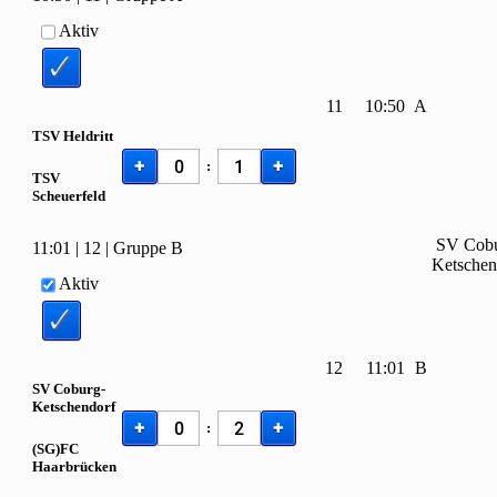
Aktiv
11
10:50
A
TSV Heldritt
+
+
:
TSV
Scheuerfeld
SV Cobu
11:01
|
12
|
Gruppe B
Ketschen
Aktiv
12
11:01
B
SV Coburg-
Ketschendorf
+
+
:
(SG)FC
Haarbrücken