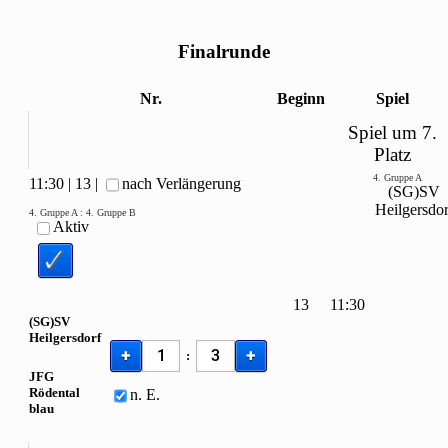
Finalrunde
Nr.
Beginn
Spiel
Spiel um 7.
Platz
4. Gruppe A
11:30
|
13
|
nach Verlängerung
(SG)SV
Heilgersdor
4. Gruppe A
:
4. Gruppe B
Aktiv
13
11:30
(SG)SV
Heilgersdorf
+
+
:
JFG
Rödental
n. E.
blau