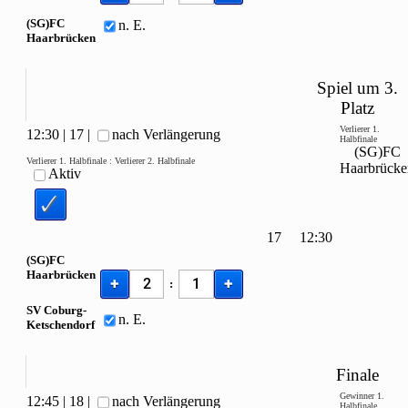
(SG)FC
n. E.
Haarbrücken
Spiel um 3.
Platz
Verlierer
1.
12:30
|
17
|
nach Verlängerung
Halbfinale
(SG)FC
Verlierer
1. Halbfinale
:
Verlierer
2. Halbfinale
Haarbrücke
Aktiv
17
12:30
(SG)FC
Haarbrücken
+
+
:
SV Coburg-
n. E.
Ketschendorf
Finale
Gewinner
1.
12:45
|
18
|
nach Verlängerung
Halbfinale