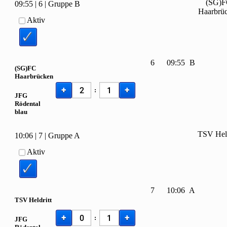
(SG)
09:55
|
6
|
Gruppe B
Haarbrü
Aktiv
6
09:55
B
(SG)FC
Haarbrücken
+
+
:
JFG
Rödental
blau
TSV Held
10:06
|
7
|
Gruppe A
Aktiv
7
10:06
A
TSV Heldritt
+
+
:
JFG