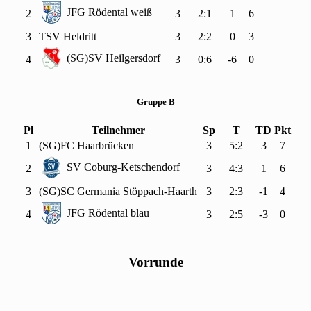
JFG Rödental weiß
2
3
2:1
1
6
3
TSV Heldritt
3
2:2
0
3
(SG)SV Heilgersdorf
4
3
0:6
-6
0
Gruppe B
Pl
Teilnehmer
Sp
T
TD
Pkt
1
(SG)FC Haarbrücken
3
5:2
3
7
SV Coburg-Ketschendorf
2
3
4:3
1
6
3
(SG)SC Germania Stöppach-Haarth
3
2:3
-1
4
JFG Rödental blau
4
3
2:5
-3
0
Vorrunde