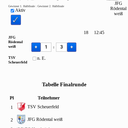
JFG
Gewinner
1. Halbfinale
:
Gewinner
2. Halbfinale
Rödental
Aktiv
weiß
18
12:45
JFG
Rödental
+
+
weiß
:
TSV
n. E.
Scheuerfeld
Tabelle Finalrunde
Pl
Teilnehmer
TSV Scheuerfeld
1
JFG Rödental weiß
2