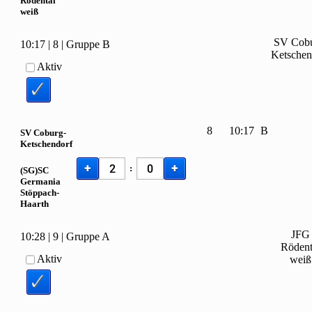
Rödental
weiß
SV Cobu
10:17
|
8
|
Gruppe B
Ketschen
Aktiv
8
10:17
B
SV Coburg-
Ketschendorf
+
+
:
(SG)SC
Germania
Stöppach-
Haarth
JFG
10:28
|
9
|
Gruppe A
Rödent
Aktiv
weiß