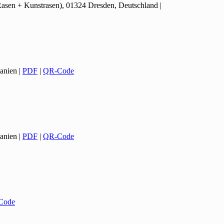
Rasen + Kunstrasen), 01324 Dresden, Deutschland
|
anien
|
PDF
|
QR-Code
anien
|
PDF
|
QR-Code
Code