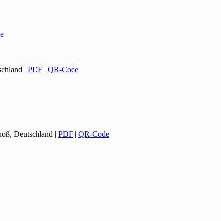
e
schland
|
PDF
|
QR-Code
choß, Deutschland
|
PDF
|
QR-Code