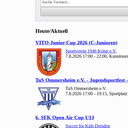
Heute/Aktuell
VITO-Junior-Cup
2026 (C-Junioren)
Sportverein
1946 Kripp e.V.
7.8.2026 17:00 - 22:00, Kunstras
Tu
S Ommersheim e.V. - Jugendsportfest 
Tu
S Ommersheim e.V.
7.8.2026 17:00 - 19:15, Sportpl
6. SFK Open Air Cup U
13
Soccer for Kids Dresden