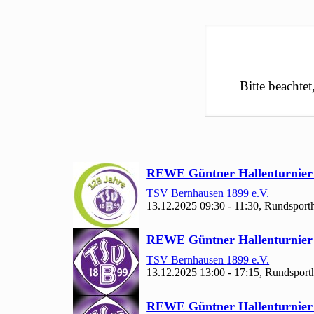
Bitte beachte
REWE Güntner Hallenturnie
TSV Bernhausen
1899 e.V.
13.12.2025 09:30 - 11:30, Rundsporth
REWE Güntner Hallenturnie
TSV Bernhausen
1899 e.V.
13.12.2025 13:00 - 17:15, Rundsporth
REWE Güntner Hallenturnie