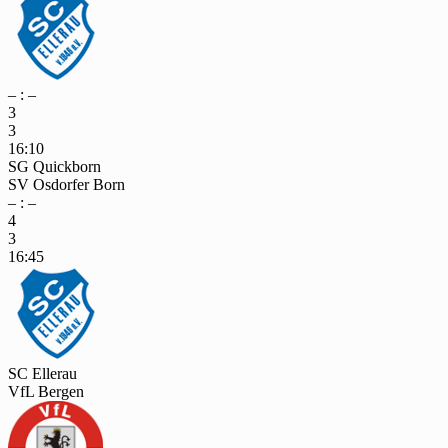
– : –
3
3
16:10
SG Quickborn
SV Osdorfer Born
– : –
4
3
16:45
SC Ellerau
VfL Bergen