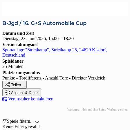
B-Jgd / 16. G+S Automobile Cup
Datum und Zeit
Dienstag, 23. Juni 2026, 15:00 – 18:20
Veranstaltungsort
Sportanlage "Strietkamp", Strietkamp 25, 24629 Kisdorf,
Deutschland
Spieldauer
25 Minuten
Platzierungsmodus
Punkte - Tordifferenz - Anzahl Tore - Direkter Vergleich

Teilen...

Ansicht & Druck

Veranstalter kontaktieren
Werbung –
Ich möchte keine Werbung sehen

Spiele filtern...

Keine Filter gewählt