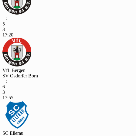
– : –
5
3
17:20
VfL Bergen
SV Osdorfer Born
– : –
6
3
17:55
SC Ellerau