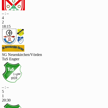
– : –
4
2
18:15
SG Neuenkirchen/Vörden
TuS Engter
– : –
5
1
20:30