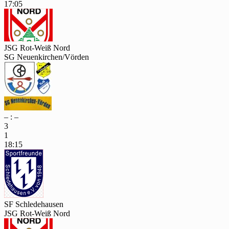
17:05
JSG Rot-Weiß Nord
SG Neuenkirchen/Vörden
– : –
3
1
18:15
SF Schledehausen
JSG Rot-Weiß Nord