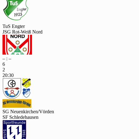
TuS Engter
JSG Rot-Weiß Nord
– : –
6
2
20:30
SG Neuenkirchen/Vörden
SF Schledehausen