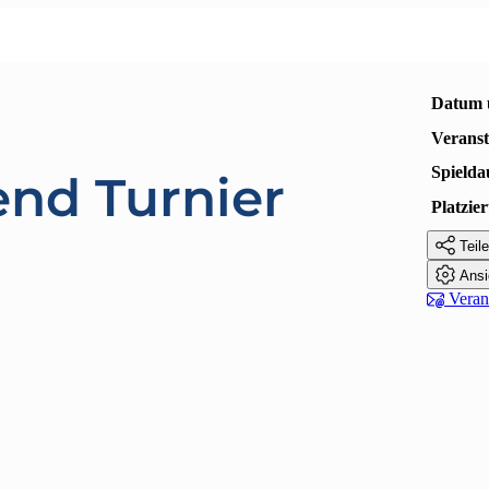
Datum 
Veranst
Spielda
end Turnier
Platzi

Teile

Ansi

Verans