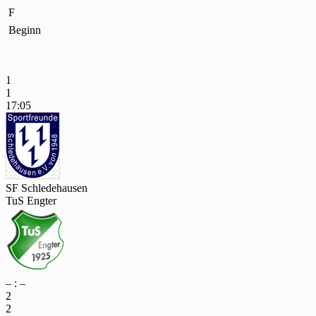
F
Beginn
1
1
17:05
SF Schledehausen
TuS Engter
– : –
2
2