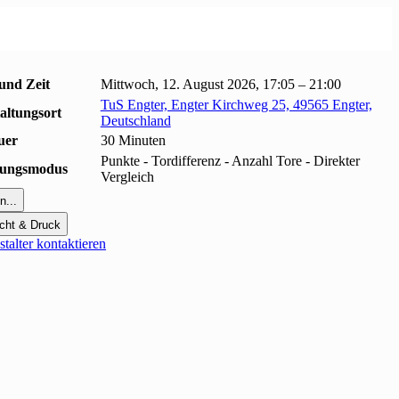
und Zeit
Mittwoch, 12. August 2026, 17:05 – 21:00
TuS Engter, Engter Kirchweg 25, 49565 Engter,
altungsort
Deutschland
uer
30 Minuten
Punkte - Tordifferenz - Anzahl Tore - Direkter
erungsmodus
Vergleich
n...
cht & Druck
talter kontaktieren